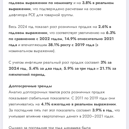
годовом выражении по номиналу
и на
3.8% в реальном
выражении
, что подтверждено расчетами на основе
дефлятора PCE для товарной группы.
Весь 2024 год показал рост розничных продаж на
2.6% в
годовом выражении
, что соответствует увеличению на
6.3%
по сравнению с 2022 годом
,
14.9% относительно 2021
года
и впечатляющим
38.1% росту с 2019 года
(в
номинальном выражении).
С учетом инфляции реальный рост продаж составил
3% за
2024 год
,
5.4% за два года
,
5.9% за три года
и
21.1% за
пятилетний период
.
Долгосрочные тренды
Анализ долгосрочных темпов роста розничных продаж
показывает стабильные показатели. С 2011 по 2019 годы они
увеличивались на
4.1% ежегодно в реальном выражении
.
За последние пять лет этот показатель составил
3.9% в год
, что
учитывает влияние «вертолетных денег» в 2020–2021 годах.
Однако за последние три года динамика была