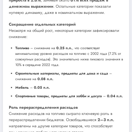
прироста в 2.6%
, занимая около
61% всех продаж в
денежном выражении
. Остальные категории показали
нулевую динамику, даже в номинальном выражении.
Сокращение отдельных категорий
Несмотря на общий рост, некоторые категории зафиксировали
снижение:
Топливо
– снижение на
0.25 п.п.
, что соответствует
минимальному уровню расходов на топливо с 2002 года (7.2% от
совокупных расходов). Это значительно ниже пикового значения в
10% в середине 2022 года.
Строительные материалы, предметы для дома и сада
–
снижение на
0.08 п.п.
Мебель
–
0.05 п.п.
Спортивные товары, предметы для хобби и досуга
–
0.04 п.п.
Роль перераспределения расходов
Снижение расходов на топливо сыграло ключевую роль в
перераспределении бюджетов. Освободившиеся
2–3 п.п.
направлены на другие категории товаров, что способствует