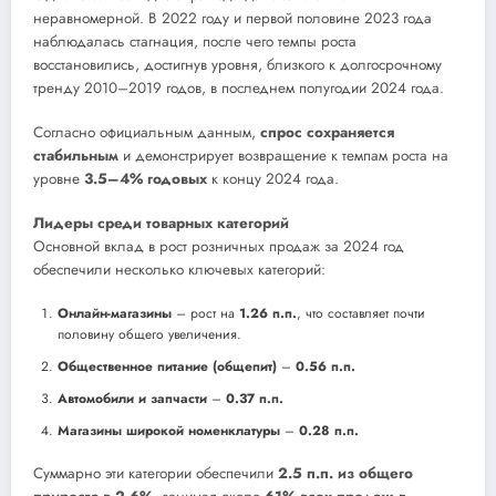
неравномерной. В 2022 году и первой половине 2023 года
наблюдалась стагнация, после чего темпы роста
восстановились, достигнув уровня, близкого к долгосрочному
тренду 2010–2019 годов, в последнем полугодии 2024 года.
Согласно официальным данным,
спрос сохраняется
стабильным
и демонстрирует возвращение к темпам роста на
уровне
3.5–4% годовых
к концу 2024 года.
Лидеры среди товарных категорий
Основной вклад в рост розничных продаж за 2024 год
обеспечили несколько ключевых категорий:
Онлайн-магазины
– рост на
1.26 п.п.
, что составляет почти
половину общего увеличения.
Общественное питание (общепит)
–
0.56 п.п.
Автомобили и запчасти
–
0.37 п.п.
Магазины широкой номенклатуры
–
0.28 п.п.
Суммарно эти категории обеспечили
2.5 п.п. из общего