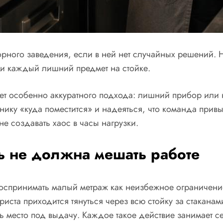
орного заведения, если в ней нет случайных решений.
 и каждый лишний предмет на стойке.
т особенно аккуратного подхода: лишний прибор или 
нику «куда поместится» и надеяться, что команда привы
е создавать хаос в часы нагрузки.
 не должна мешать работе
воспринимать малый метраж как неизбежное ограничени
ариста приходится тянуться через всю стойку за стакан
ь место под выдачу. Каждое такое действие занимает с