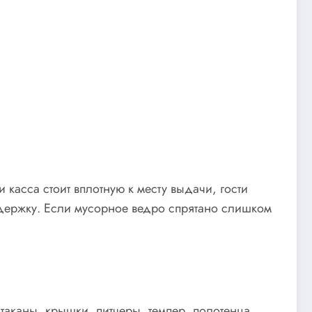
касса стоит вплотную к месту выдачи, гости
задержку. Если мусорное ведро спрятано слишком
Стаканы, крышки, питчеры, темпер, полотенца,