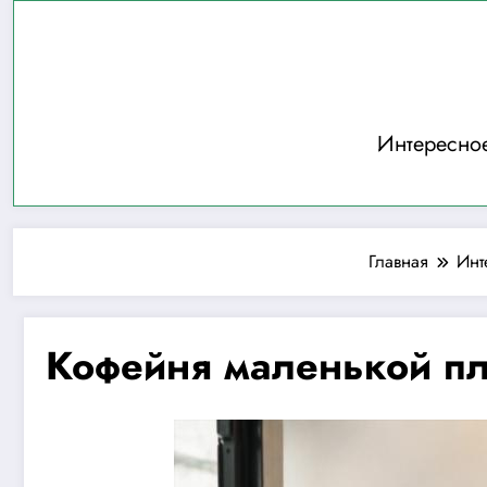
Перейти
к
содержимому
Интересно
Главная
Инт
Кофейня маленькой пло