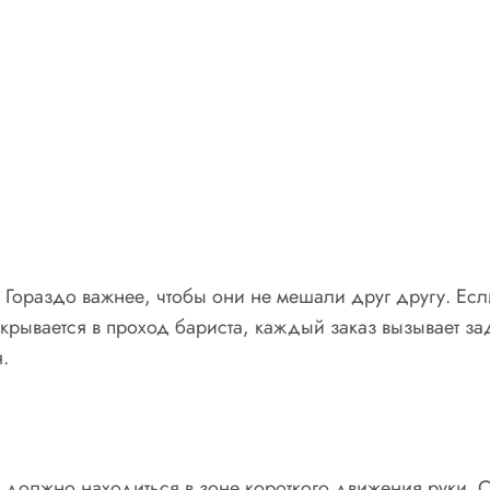
ораздо важнее, чтобы они не мешали друг другу. Если 
открывается в проход бариста, каждый заказ вызывает 
.
о, должно находиться в зоне короткого движения руки. 