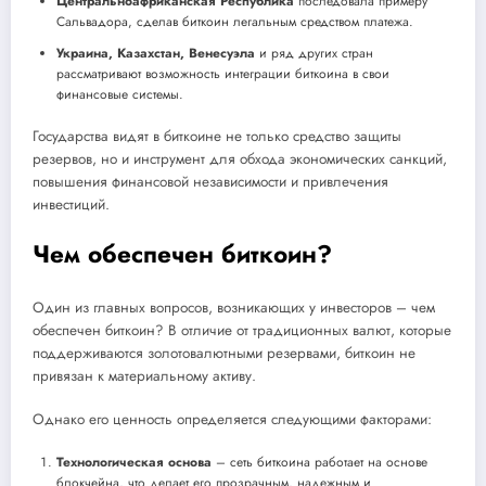
Центральноафриканская Республика
последовала примеру
Сальвадора, сделав биткоин легальным средством платежа.
Украина, Казахстан, Венесуэла
и ряд других стран
рассматривают возможность интеграции биткоина в свои
финансовые системы.
Государства видят в биткоине не только средство защиты
резервов, но и инструмент для обхода экономических санкций,
повышения финансовой независимости и привлечения
инвестиций.
Чем обеспечен биткоин?
Один из главных вопросов, возникающих у инвесторов – чем
обеспечен биткоин? В отличие от традиционных валют, которые
поддерживаются золотовалютными резервами, биткоин не
привязан к материальному активу.
Однако его ценность определяется следующими факторами:
Технологическая основа
– сеть биткоина работает на основе
блокчейна, что делает его прозрачным, надежным и