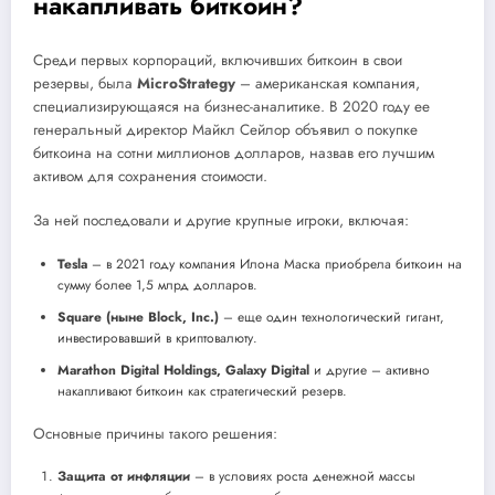
накапливать биткоин?
Среди первых корпораций, включивших биткоин в свои
резервы, была
MicroStrategy
– американская компания,
специализирующаяся на бизнес-аналитике. В 2020 году ее
генеральный директор Майкл Сейлор объявил о покупке
биткоина на сотни миллионов долларов, назвав его лучшим
активом для сохранения стоимости.
За ней последовали и другие крупные игроки, включая:
Tesla
– в 2021 году компания Илона Маска приобрела биткоин на
сумму более 1,5 млрд долларов.
Square (ныне Block, Inc.)
– еще один технологический гигант,
инвестировавший в криптовалюту.
Marathon Digital Holdings, Galaxy Digital
и другие – активно
накапливают биткоин как стратегический резерв.
Основные причины такого решения:
Защита от инфляции
– в условиях роста денежной массы