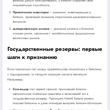
фиатные деньги обесцениваются, а биткоин сохраняет свою
покупательную способность.
Привлечение инвесторов
– компании, инвестирующие в
биткоин, привлекают внимание сторонников децентрализованных
финансов.
Диверсификация активов
– хранение капитала в биткоине
снижает риски, связанные с нестабильностью традиционных
финансовых рынков.
Государственные резервы: первые
шаги к признанию
Если несколько лет назад правительства относились к биткоину
с подозрением, то сегодня ситуация начала меняться.
Например:
Сальвадор
стал первой страной, признавшей биткоин
официальным платежным средством и включившей его в
государственные резервы. Президент Найиб Букеле активно
покупает биткоины и даже планирует выпустить биткоин-облигации.